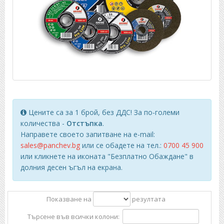
Цените са за 1 брой, без ДДС! За по-големи
количества -
Отстъпка
.
Направете своето запитване на e-mail:
sales@panchev.bg
или се обадете на тел.:
0700 45 900
или кликнете на иконата "Безплатно Обаждане" в
долния десен ъгъл на екрана.
Показване на
резултата
Търсене във всички колони: